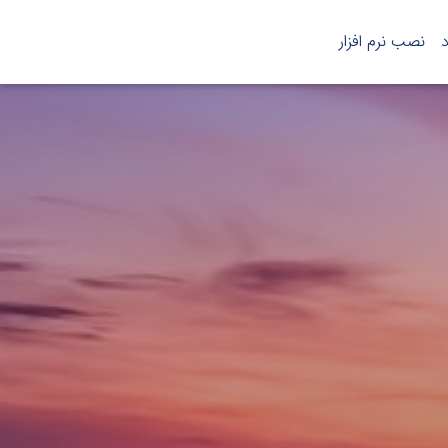
د
نصب نرم افزار